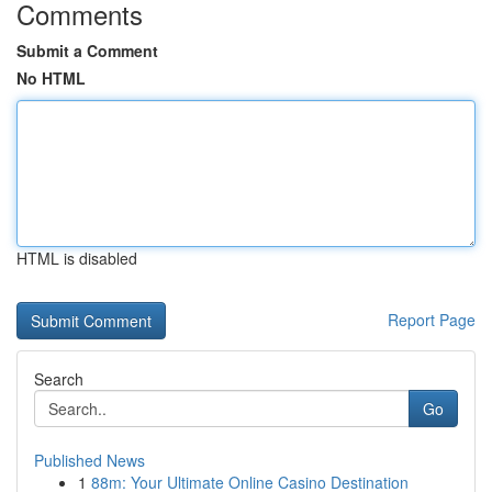
Comments
Submit a Comment
No HTML
HTML is disabled
Report Page
Search
Go
Published News
1
88m: Your Ultimate Online Casino Destination