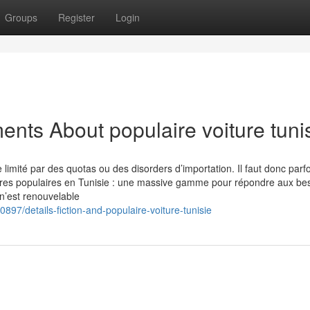
Groups
Register
Login
nts About populaire voiture tuni
limité par des quotas ou des disorders d’importation. Il faut donc parfo
oitures populaires en Tunisie : une massive gamme pour répondre aux be
n’est renouvelable
897/details-fiction-and-populaire-voiture-tunisie