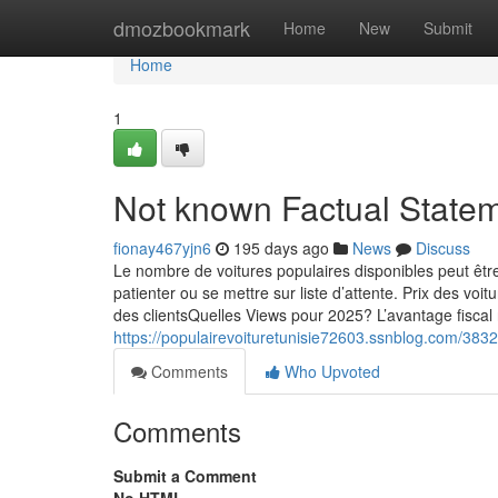
Home
dmozbookmark
Home
New
Submit
Home
1
Not known Factual Stateme
fionay467yjn6
195 days ago
News
Discuss
Le nombre de voitures populaires disponibles peut être 
patienter ou se mettre sur liste d’attente. Prix des v
des clientsQuelles Views pour 2025? L’avantage fiscal 
https://populairevoituretunisie72603.ssnblog.com/38320
Comments
Who Upvoted
Comments
Submit a Comment