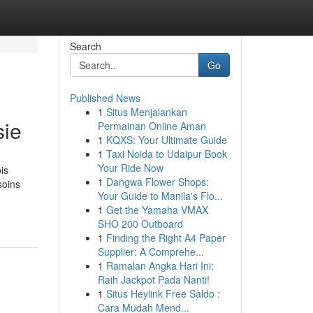
Search
Go
Published News
1
Situs Menjalankan
sie
Permainan Online Aman
1
KQXS: Your Ultimate Guide
1
Taxi Noida to Udaipur Book
Your Ride Now
is
1
Dangwa Flower Shops:
soins
Your Guide to Manila's Flo...
1
Get the Yamaha VMAX
SHO 200 Outboard
1
Finding the Right A4 Paper
Supplier: A Comprehe...
1
Ramalan Angka Hari Ini:
Raih Jackpot Pada Nanti!
1
Situs Heylink Free Saldo :
Cara Mudah Mend...