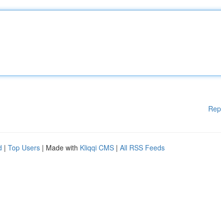
Rep
d
|
Top Users
| Made with
Kliqqi CMS
|
All RSS Feeds