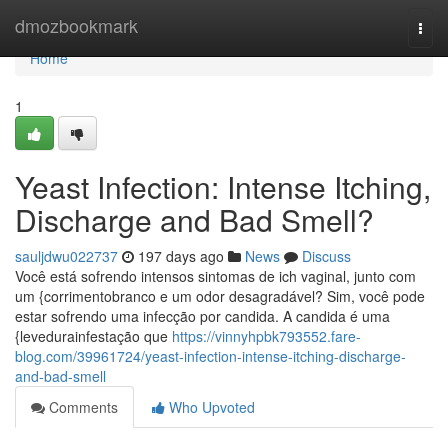
Home
dmozbookmark
Togg
navi
Home
1
Yeast Infection: Intense Itching,
Discharge and Bad Smell?
sauljdwu022737
197 days ago
News
Discuss
Você está sofrendo intensos sintomas de ich vaginal, junto com
um {corrimentobranco e um odor desagradável? Sim, você pode
estar sofrendo uma infecção por candida. A candida é uma
{levedurainfestação que
https://vinnyhpbk793552.fare-
blog.com/39961724/yeast-infection-intense-itching-discharge-
and-bad-smell
Comments
Who Upvoted