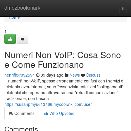
Home
dmozbookmark
Togg
navi
Home
1
Numeri Non VoIP: Cosa Sono
e Come Funzionano
henrifhxr892594
89 days ago
News
Discuss
I "numeri" non-VoIP, spesso erroneamente confusi con i servizi di
telefonia over-internet, sono "essenzialmente" dei "collegamenti"
telefonici che operano attraverso una "rete di comunicazione"
tradizionale, non basata
https://susanpmyu613466.mycoolwiki.com/user
Comments
Who Upvoted
Comments