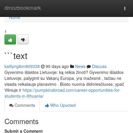
Home
dmozbookmark
Togg
navi
Home
1
```text
kaitlyngibm809338
90 days ago
News
Discuss
Gyvenimo išlaidos Lietuvoje: ką reikia žinoti? Gyvenimo išlaidos
Lietuvoje, palyginti su Vakarų Europa, yra mažesnė , tačiau ne
visada reikalauja planavimo . Būsto nuoma didmiesčiuose, ypač
Vilniuje ir
https://pumpkinabroad.com/career-opportunities-for-
students-in-lithuania/
Comments
Who Upvoted
Comments
Submit a Comment