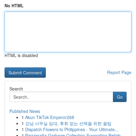
No HTML
HTML is disabled
Report Page
Search
Go
Published News
1
Akun TikTok Emperor268
1
강남 사무실 임대, 후회 없는 선택을 위한 꿀팁
1
Dispatch Flowers to Philippines - Your Ultimate...
1
Parramatta Garbage Collection Supporting Reliab...