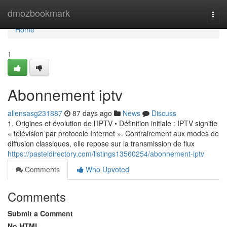
Home
dmozbookmark
Togg
navi
Home
1
Abonnement iptv
allensasg231887
87 days ago
News
Discuss
1. Origines et évolution de l’IPTV • Définition initiale : IPTV signifie
« télévision par protocole Internet ». Contrairement aux modes de
diffusion classiques, elle repose sur la transmission de flux
https://pasteldirectory.com/listings13560254/abonnement-iptv
Comments
Who Upvoted
Comments
Submit a Comment
No HTML