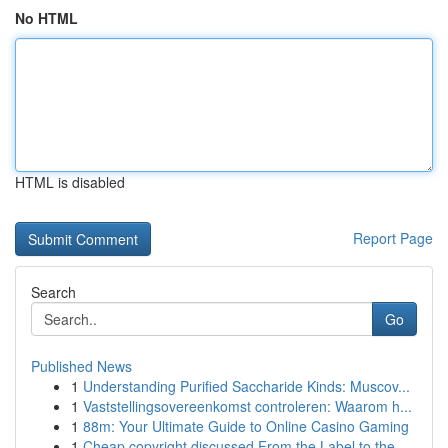
No HTML
HTML is disabled
Report Page
Search
Go
Published News
1
Understanding Purified Saccharide Kinds: Muscov...
1
Vaststellingsovereenkomst controleren: Waarom h...
1
88m: Your Ultimate Guide to Online Casino Gaming
1
Cheap copyright discussed From the Label to the...