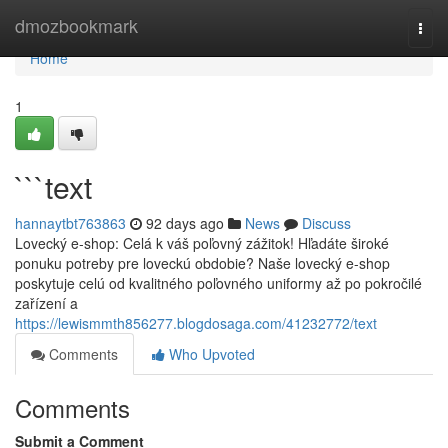
Home
dmozbookmark
Togg
navi
Home
1
```text
hannaytbt763863
92 days ago
News
Discuss
Lovecký e-shop: Celá k váš poľovný zážitok! Hľadáte široké
ponuku potreby pre loveckú obdobie? Naše lovecký e-shop
poskytuje celú od kvalitného poľovného uniformy až po pokročilé
zařízení a
https://lewismmth856277.blogdosaga.com/41232772/text
Comments
Who Upvoted
Comments
Submit a Comment