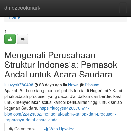
Home
dmozbookmark
Togg
navi
Home
1
Mengenali Perusahaan
Struktur Indonesia: Pemasok
Andal untuk Acara Saudara
luluzyak786498
88 days ago
News
Discuss
Apakah Anda sedang mencari pabrik tenda di Negeri Ini ? Kami
pihak adalah produsen yang dapat diandalkan dan berdedikasi
untuk menyediakan solusi kanopi berkualitas tinggi untuk setiap
kegiatan Saudara.
https://lucgytm426378.win-
blog.com/22424082/mengenal-pabrik-kanopi-dari-produsen-
terpercaya-demi-acara-anda
Comments
Who Upvoted