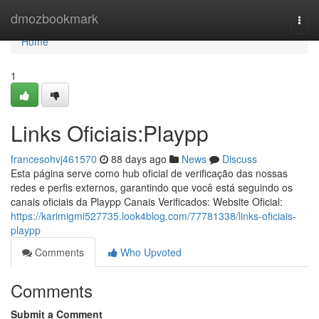
Home
dmozbookmark
Togg
navi
Home
1
Links Oficiais:Playpp
francesohvj461570
88 days ago
News
Discuss
Esta página serve como hub oficial de verificação das nossas
redes e perfis externos, garantindo que você está seguindo os
canais oficiais da Playpp Canais Verificados: Website Oficial:
https://karimigmi527735.look4blog.com/77781338/links-oficiais-
playpp
Comments
Who Upvoted
Comments
Submit a Comment