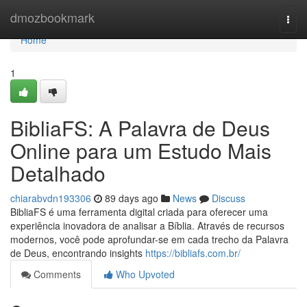
Home
dmozbookmark
Togg
navi
Home
1
BibliaFS: A Palavra de Deus
Online para um Estudo Mais
Detalhado
chiarabvdn193306
89 days ago
News
Discuss
BibliaFS é uma ferramenta digital criada para oferecer uma
experiência inovadora de analisar a Bíblia. Através de recursos
modernos, você pode aprofundar-se em cada trecho da Palavra
de Deus, encontrando insights
https://bibliafs.com.br/
Comments
Who Upvoted