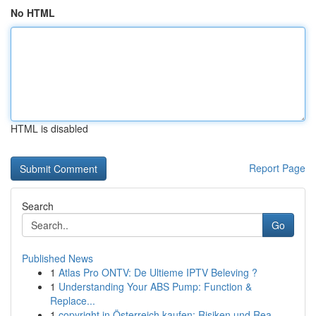
No HTML
HTML is disabled
Report Page
Search
Go
Published News
1
Atlas Pro ONTV: De Ultieme IPTV Beleving ?
1
Understanding Your ABS Pump: Function &
Replace...
1
copyright in Österreich kaufen: Risiken und Rea...