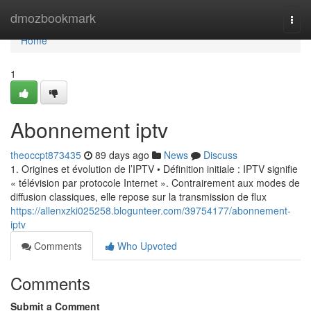
Home
dmozbookmark
Togg
navi
Home
1
Abonnement iptv
theoccpt873435
89 days ago
News
Discuss
1. Origines et évolution de l’IPTV • Définition initiale : IPTV signifie
« télévision par protocole Internet ». Contrairement aux modes de
diffusion classiques, elle repose sur la transmission de flux
https://allenxzki025258.blogunteer.com/39754177/abonnement-
iptv
Comments
Who Upvoted
Comments
Submit a Comment