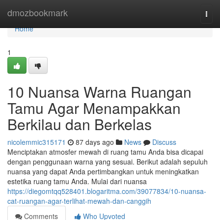
Home
dmozbookmark
Togg
navi
Home
1
10 Nuansa Warna Ruangan
Tamu Agar Menampakkan
Berkilau dan Berkelas
nicolemmic315171
87 days ago
News
Discuss
Menciptakan atmosfer mewah di ruang tamu Anda bisa dicapai
dengan penggunaan warna yang sesuai. Berikut adalah sepuluh
nuansa yang dapat Anda pertimbangkan untuk meningkatkan
estetika ruang tamu Anda. Mulai dari nuansa
https://diegomtqq528401.blogaritma.com/39077834/10-nuansa-
cat-ruangan-agar-terlihat-mewah-dan-canggih
Comments
Who Upvoted