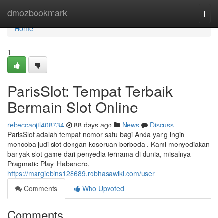
Home
dmozbookmark
Togg
navi
Home
1
ParisSlot: Tempat Terbaik
Bermain Slot Online
rebeccaojtl408734
88 days ago
News
Discuss
ParisSlot adalah tempat nomor satu bagi Anda yang ingin
mencoba judi slot dengan keseruan berbeda . Kami menyediakan
banyak slot game dari penyedia ternama di dunia, misalnya
Pragmatic Play, Habanero,
https://margiebins128689.robhasawiki.com/user
Comments
Who Upvoted
Comments