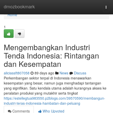
Home
dmozbookmark
Togg
navi
Home
1
Mengembangkan Industri
Tenda Indonesia: Rintangan
dan Kesempatan
aliciassft807058
89 days ago
News
Discuss
Perkembangan sektor terpal di Indonesia menawarkan
kesempatan yang besar, namun juga menghadapi tantangan
yang signifikan. Satu kendala utama adalah kurangnya akses ke
peralatan produksi yang mutakhir serta tingkat
https://estellegtua983550.p2blogs.com/39570590/membangun-
industri-teras-indonesia-hambatan-dan-peluang
Comments
Who Upvoted