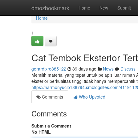
Home
dmozbookmark
Home
New
Submit
Home
1
Cat Tembok Eksterior Te
gerardlxro885122
89 days ago
News
Discuss
Memilih material yang tepat untuk pelapis luar ruma
eksterior berkualitas tinggi tidak hanya mempercantik t
https://harmonyucib186794.smblogsites.com/41191128/
Comments
Who Upvoted
Comments
Submit a Comment
No HTML