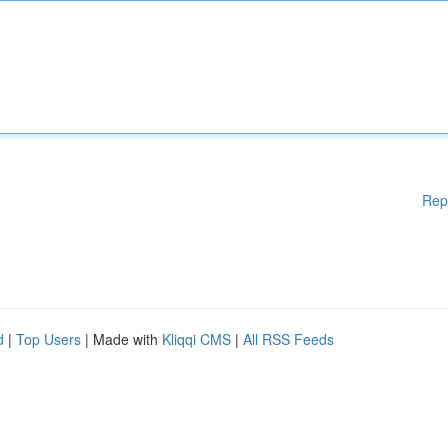
Rep
d
|
Top Users
| Made with
Kliqqi CMS
|
All RSS Feeds