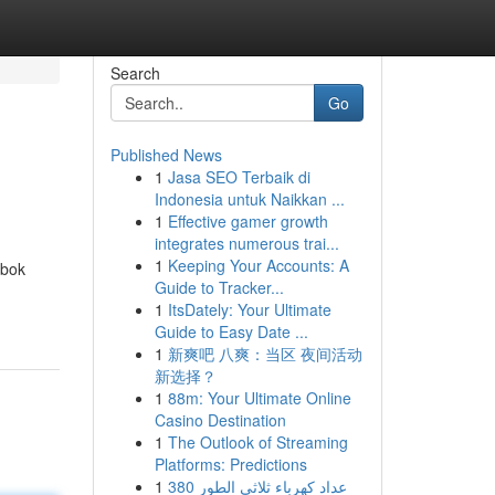
Search
Go
Published News
1
Jasa SEO Terbaik di
Indonesia untuk Naikkan ...
1
Effective gamer growth
integrates numerous trai...
1
Keeping Your Accounts: A
mbok
Guide to Tracker...
1
ItsDately: Your Ultimate
Guide to Easy Date ...
1
新爽吧 八爽：当区 夜间活动
新选择？
1
88m: Your Ultimate Online
Casino Destination
1
The Outlook of Streaming
Platforms: Predictions
1
عداد كهرباء ثلاثي الطور 380