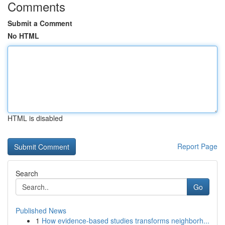
Comments
Submit a Comment
No HTML
HTML is disabled
Report Page
Search
Go
Published News
1
How evidence-based studies transforms neighborh...