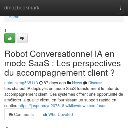
Home
dmozbookmark
Togg
navi
Home
1
Robot Conversationnel IA en
mode SaaS : Les perspectives
du accompagnement client ?
antonczmg565113
87 days ago
News
Discuss
Les chatbot IA déployés en mode SaaS transforment le futur du
accompagnement client. Ces systèmes offrent une opportunité de
améliorer la qualité client, en fournissant un support rapide en
continu
https://jaspercuyd207818.wikilowdown.com/user
Comments
Who Upvoted