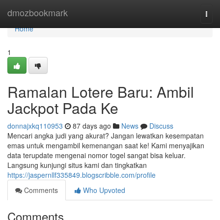
Home
dmozbookmark
Togg
navi
Home
1
Ramalan Lotere Baru: Ambil
Jackpot Pada Ke
donnajxkq110953
87 days ago
News
Discuss
Mencari angka judi yang akurat? Jangan lewatkan kesempatan
emas untuk mengambil kemenangan saat ke! Kami menyajikan
data terupdate mengenai nomor togel sangat bisa keluar.
Langsung kunjungi situs kami dan tingkatkan
https://jaspernllf335849.blogscribble.com/profile
Comments
Who Upvoted
Comments