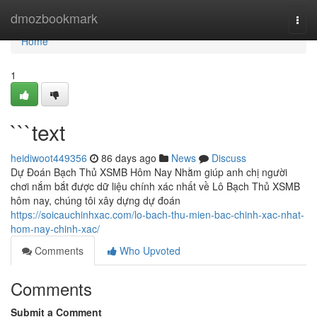
Home
dmozbookmark
Togg
navi
Home
1
```text
heidiwoot449356
86 days ago
News
Discuss
Dự Đoán Bạch Thủ XSMB Hôm Nay Nhằm giúp anh chị người
chơi nắm bắt được dữ liệu chính xác nhất về Lô Bạch Thủ XSMB
hôm nay, chúng tôi xây dựng dự đoán
https://soicauchinhxac.com/lo-bach-thu-mien-bac-chinh-xac-nhat-
hom-nay-chinh-xac/
Comments
Who Upvoted
Comments
Submit a Comment