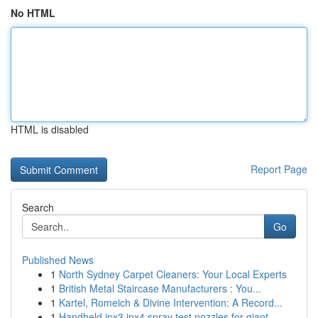
No HTML
HTML is disabled
Report Page
Search
Go
Published News
1
North Sydney Carpet Cleaners: Your Local Experts
1
British Metal Staircase Manufacturers : You...
1
Kartel, Romeich & Divine Intervention: A Record...
1
Handheld ipx3 ipx4 spray test nozzles for giant...