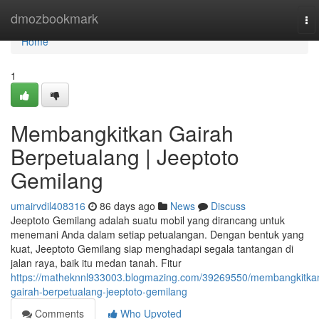
Home
dmozbookmark
To
nav
Home
1
Membangkitkan Gairah
Berpetualang | Jeeptoto
Gemilang
umairvdil408316
86 days ago
News
Discuss
Jeeptoto Gemilang adalah suatu mobil yang dirancang untuk
menemani Anda dalam setiap petualangan. Dengan bentuk yang
kuat, Jeeptoto Gemilang siap menghadapi segala tantangan di
jalan raya, baik itu medan tanah. Fitur
https://matheknnl933003.blogmazing.com/39269550/membangkitka
gairah-berpetualang-jeeptoto-gemilang
Comments
Who Upvoted