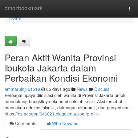
Home
dmozbookmark
Togg
navi
Home
1
Peran Aktif Wanita Provinsi
Ibukota Jakarta dalam
Perbaikan Kondisi Ekonomi
ammarulnj351516
85 days ago
News
Discuss
Berbagai upaya diinisiasi oleh wanita di Provinsi Jakarta untuk
mendukung bangkitnya ekonomi setelah krisis. Aksi tersebut
mencakup edukasi bisnis , dukungan ekonomi , dan penyediaan
https://esmeegbnf046621.blogolenta.com/profile
Comments
Who Upvoted