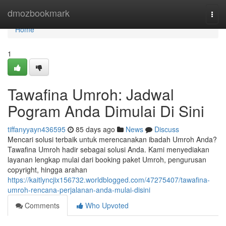
Home
dmozbookmark
Togg
navi
Home
1
Tawafina Umroh: Jadwal
Pogram Anda Dimulai Di Sini
tiffanyyayn436595
85 days ago
News
Discuss
Mencari solusi terbaik untuk merencanakan ibadah Umroh Anda?
Tawafina Umroh hadir sebagai solusi Anda. Kami menyediakan
layanan lengkap mulai dari booking paket Umroh, pengurusan
copyright, hingga arahan
https://kaitlyncjix156732.worldblogged.com/47275407/tawafina-
umroh-rencana-perjalanan-anda-mulai-disini
Comments
Who Upvoted