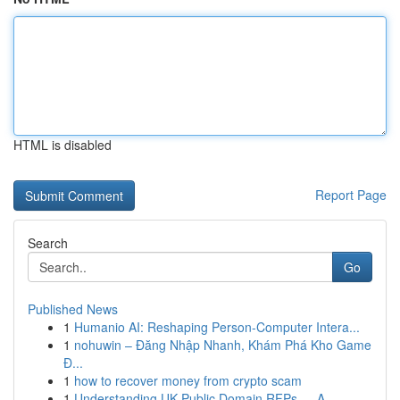
HTML is disabled
Report Page
Search
Go
Published News
1
Humanio AI: Reshaping Person-Computer Intera...
1
nohuwin – Đăng Nhập Nhanh, Khám Phá Kho Game
Đ...
1
how to recover money from crypto scam
1
Understanding UK Public Domain RFPs — A