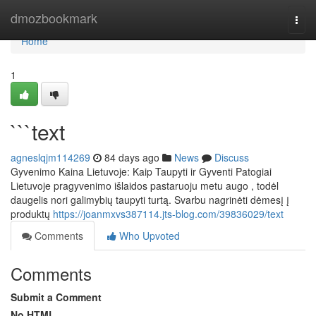
Home
dmozbookmark
Togg
navi
Home
1
```text
agneslqjm114269
84 days ago
News
Discuss
Gyvenimo Kaina Lietuvoje: Kaip Taupyti ir Gyventi Patogiai
Lietuvoje pragyvenimo išlaidos pastaruoju metu augo , todėl
daugelis nori galimybių taupyti turtą. Svarbu nagrinėti dėmesį į
produktų
https://joanmxvs387114.jts-blog.com/39836029/text
Comments
Who Upvoted
Comments
Submit a Comment
No HTML