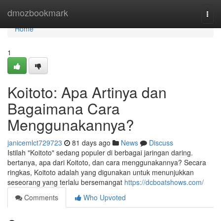
Home
dmozbookmark
Togg
navi
Home
1
Koitoto: Apa Artinya dan
Bagaimana Cara
Menggunakannya?
janicemlct729723
81 days ago
News
Discuss
Istilah "Koitoto" sedang populer di berbagai jaringan daring.
bertanya, apa dari Koitoto, dan cara menggunakannya? Secara
ringkas, Koitoto adalah yang digunakan untuk menunjukkan
seseorang yang terlalu bersemangat
https://dcboatshows.com/
Comments
Who Upvoted