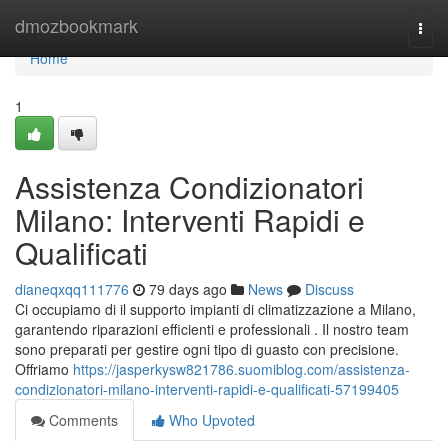
Home
dmozbookmark
Togg
navi
Home
1
Assistenza Condizionatori
Milano: Interventi Rapidi e
Qualificati
dianeqxqq111776
79 days ago
News
Discuss
Ci occupiamo di il supporto impianti di climatizzazione a Milano,
garantendo riparazioni efficienti e professionali . Il nostro team
sono preparati per gestire ogni tipo di guasto con precisione.
Offriamo
https://jasperkysw821786.suomiblog.com/assistenza-
condizionatori-milano-interventi-rapidi-e-qualificati-57199405
Comments
Who Upvoted