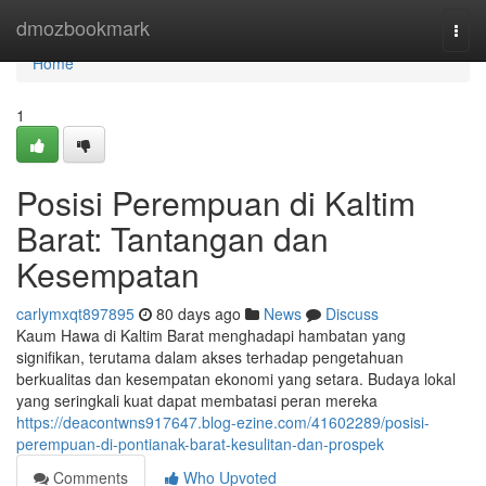
Home
dmozbookmark
Togg
navi
Home
1
Posisi Perempuan di Kaltim
Barat: Tantangan dan
Kesempatan
carlymxqt897895
80 days ago
News
Discuss
Kaum Hawa di Kaltim Barat menghadapi hambatan yang
signifikan, terutama dalam akses terhadap pengetahuan
berkualitas dan kesempatan ekonomi yang setara. Budaya lokal
yang seringkali kuat dapat membatasi peran mereka
https://deacontwns917647.blog-ezine.com/41602289/posisi-
perempuan-di-pontianak-barat-kesulitan-dan-prospek
Comments
Who Upvoted