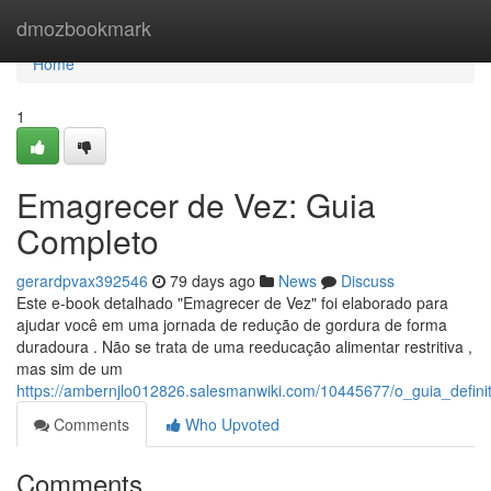
Home
dmozbookmark
Home
1
Emagrecer de Vez: Guia
Completo
gerardpvax392546
79 days ago
News
Discuss
Este e-book detalhado "Emagrecer de Vez" foi elaborado para
ajudar você em uma jornada de redução de gordura de forma
duradoura . Não se trata de uma reeducação alimentar restritiva ,
mas sim de um
https://ambernjlo012826.salesmanwiki.com/10445677/o_guia_defin
Comments
Who Upvoted
Comments