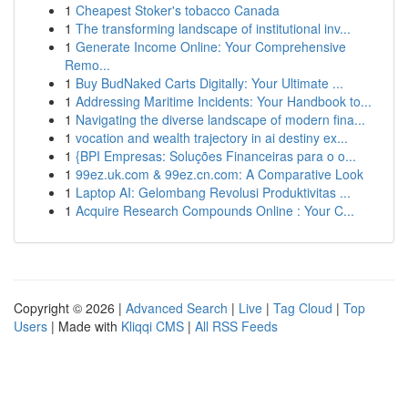
1
Cheapest Stoker's tobacco Canada
1
The transforming landscape of institutional inv...
1
Generate Income Online: Your Comprehensive
Remo...
1
Buy BudNaked Carts Digitally: Your Ultimate ...
1
Addressing Maritime Incidents: Your Handbook to...
1
Navigating the diverse landscape of modern fina...
1
vocation and wealth trajectory in ai destiny ex...
1
{BPI Empresas: Soluções Financeiras para o o...
1
99ez.uk.com & 99ez.cn.com: A Comparative Look
1
Laptop AI: Gelombang Revolusi Produktivitas ...
1
Acquire Research Compounds Online : Your C...
Copyright © 2026 |
Advanced Search
|
Live
|
Tag Cloud
|
Top
Users
| Made with
Kliqqi CMS
|
All RSS Feeds