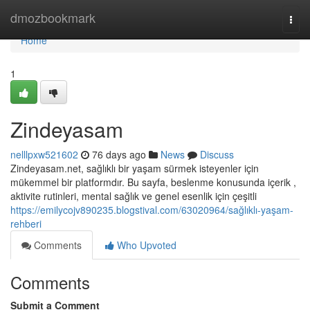
Home
dmozbookmark
Togg
navi
Home
1
Zindeyasam
nelllpxw521602
76 days ago
News
Discuss
Zindeyasam.net, sağlıklı bir yaşam sürmek isteyenler için
mükemmel bir platformdır. Bu sayfa, beslenme konusunda içerik ,
aktivite rutinleri, mental sağlık ve genel esenlik için çeşitli
https://emilycojv890235.blogstival.com/63020964/sağlıklı-yaşam-
rehberi
Comments
Who Upvoted
Comments
Submit a Comment