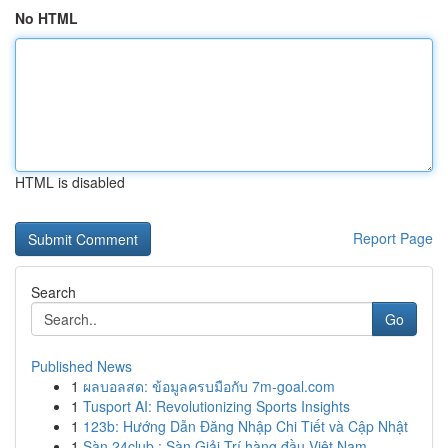
No HTML
HTML is disabled
Report Page
Search
Go
Published News
1
ผลบอลสด: ข้อมูลครบมือกับ 7m-goal.com
1
Tusport AI: Revolutionizing Sports Insights
1
123b: Hướng Dẫn Đăng Nhập Chi Tiết và Cập Nhật
1
Sàn 24club : Sàn Giải Trí hàng đầu Việt Nam