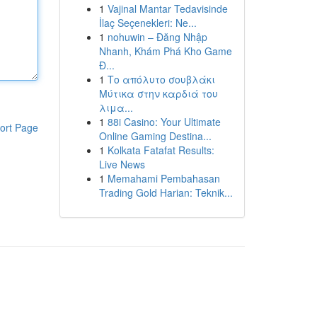
1
Vajinal Mantar Tedavisinde
İlaç Seçenekleri: Ne...
1
nohuwin – Đăng Nhập
Nhanh, Khám Phá Kho Game
Đ...
1
Το απόλυτο σουβλάκι
Μύτικα στην καρδιά του
λιμα...
1
88i Casino: Your Ultimate
ort Page
Online Gaming Destina...
1
Kolkata Fatafat Results:
Live News
1
Memahami Pembahasan
Trading Gold Harian: Teknik...