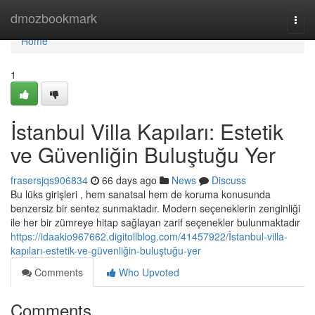
Home
dmozbookmark
Togg
navi
Home
1
İstanbul Villa Kapıları: Estetik
ve Güvenliğin Buluştuğu Yer
frasersjqs906834
66 days ago
News
Discuss
Bu lüks girişleri , hem sanatsal hem de koruma konusunda
benzersiz bir sentez sunmaktadır. Modern seçeneklerin zenginliği
ile her bir zümreye hitap sağlayan zarif seçenekler bulunmaktadır
https://idaakio967662.digitollblog.com/41457922/İstanbul-villa-
kapıları-estetik-ve-güvenliğin-buluştuğu-yer
Comments
Who Upvoted
Comments