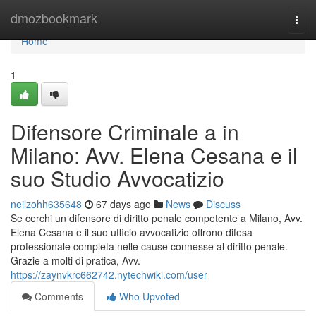
Home
dmozbookmark
Togg
navi
Home
1
Difensore Criminale a in
Milano: Avv. Elena Cesana e il
suo Studio Avvocatizio
neilzohh635648
67 days ago
News
Discuss
Se cerchi un difensore di diritto penale competente a Milano, Avv.
Elena Cesana e il suo ufficio avvocatizio offrono difesa
professionale completa nelle cause connesse al diritto penale.
Grazie a molti di pratica, Avv.
https://zaynvkrc662742.nytechwiki.com/user
Comments
Who Upvoted