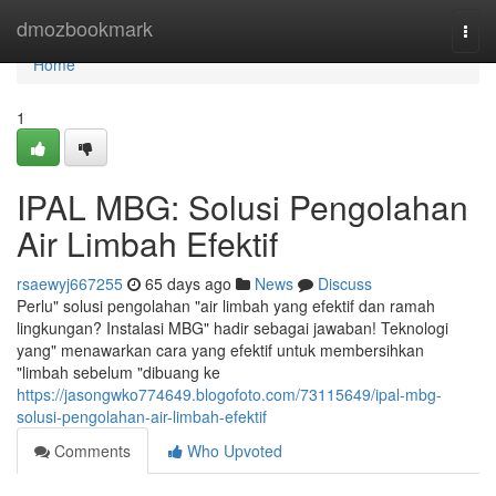
Home
dmozbookmark
Togg
navi
Home
1
IPAL MBG: Solusi Pengolahan
Air Limbah Efektif
rsaewyj667255
65 days ago
News
Discuss
Perlu" solusi pengolahan "air limbah yang efektif dan ramah
lingkungan? Instalasi MBG" hadir sebagai jawaban! Teknologi
yang" menawarkan cara yang efektif untuk membersihkan
"limbah sebelum "dibuang ke
https://jasongwko774649.blogofoto.com/73115649/ipal-mbg-
solusi-pengolahan-air-limbah-efektif
Comments
Who Upvoted