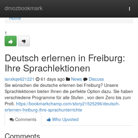
Home
dmozbookmark
Togg
navi
Home
1
Deutsch erlernen in Freiburg:
Ihre Sprachlektionen
ianxkqe621221
61 days ago
News
Discuss
Sie wünschen die deutsche erlernen bei Freiburg? Unsere
Sprachlektionen bieten Ihnen die perfekte Option dazu. Sie haben
verschiedene Programme für alle Stufen , von dem Zero bis zum
Profi.
https://bookmarkchamp.com/story21525296/deutsch-
erlernen-freiburg-ihre-sprachunterrichte
Comments
Who Upvoted
Comments