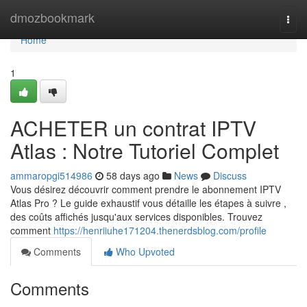
Home
dmozbookmark
Togg
navi
Home
1
ACHETER un contrat IPTV
Atlas : Notre Tutoriel Complet
ammaropgi514986
58 days ago
News
Discuss
Vous désirez découvrir comment prendre le abonnement IPTV
Atlas Pro ? Le guide exhaustif vous détaille les étapes à suivre ,
des coûts affichés jusqu'aux services disponibles. Trouvez
comment
https://henriiuhe171204.thenerdsblog.com/profile
Comments
Who Upvoted
Comments