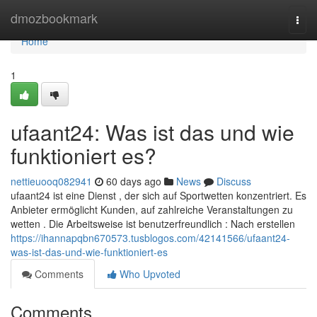
Home
dmozbookmark
Togg
navi
Home
1
ufaant24: Was ist das und wie
funktioniert es?
nettieuooq082941
60 days ago
News
Discuss
ufaant24 ist eine Dienst , der sich auf Sportwetten konzentriert. Es
Anbieter ermöglicht Kunden, auf zahlreiche Veranstaltungen zu
wetten . Die Arbeitsweise ist benutzerfreundlich : Nach erstellen
https://ihannapqbn670573.tusblogos.com/42141566/ufaant24-
was-ist-das-und-wie-funktioniert-es
Comments
Who Upvoted
Comments