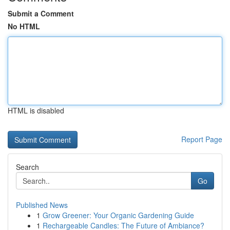
Submit a Comment
No HTML
HTML is disabled
Report Page
Search
Go
Published News
1
Grow Greener: Your Organic Gardening Guide
1
Rechargeable Candles: The Future of Ambiance?