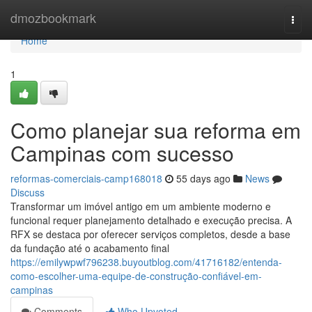
Home
dmozbookmark
Togg
navi
Home
1
Como planejar sua reforma em
Campinas com sucesso
reformas-comerciais-camp168018
55 days ago
News
Discuss
Transformar um imóvel antigo em um ambiente moderno e
funcional requer planejamento detalhado e execução precisa. A
RFX se destaca por oferecer serviços completos, desde a base
da fundação até o acabamento final
https://emilywpwf796238.buyoutblog.com/41716182/entenda-
como-escolher-uma-equipe-de-construção-confiável-em-
campinas
Comments
Who Upvoted