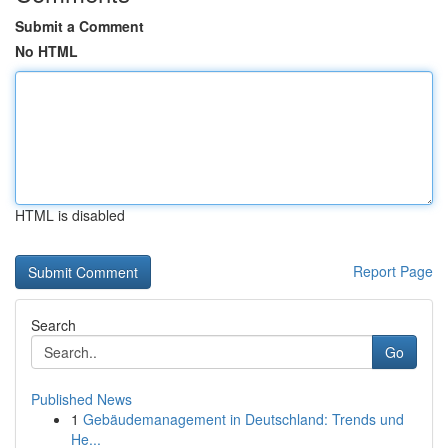
Submit a Comment
No HTML
HTML is disabled
Report Page
Search
Go
Published News
1
Gebäudemanagement in Deutschland: Trends und
He...