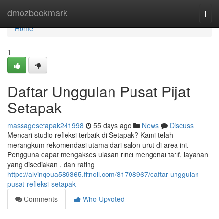
Home
dmozbookmark
Togg
navi
Home
1
Daftar Unggulan Pusat Pijat
Setapak
massagesetapak241998
55 days ago
News
Discuss
Mencari studio refleksi terbaik di Setapak? Kami telah
merangkum rekomendasi utama dari salon urut di area ini.
Pengguna dapat mengakses ulasan rinci mengenai tarif, layanan
yang disediakan , dan rating
https://alvinqeua589365.fitnell.com/81798967/daftar-unggulan-
pusat-refleksi-setapak
Comments
Who Upvoted