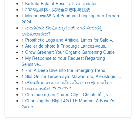
1
Kolkata Fatafat Results: Live Updates
1
2026世界杯：揭秘全新赛制与挑战
1
Megadewa88 Net Panduan Lengkap dan Terbaru
2024
1
ಮಂಗಳೂರು ಟೆಂಪೊ ಟ್ರಾವೆಲರ್: ನಗರ ಸಂಚಾರಕ್ಕೆ
ಅನುಕೂಲಕರವಾ?
1
Prosthetic Legs and Artificial Limbs for Sale –...
1
Atelier de photo à Fribourg : Lancez-vous...
1
Grow Greener: Your Organic Gardening Guide
1
My Response to Your Request Regarding
Sensitive...
1
7m: A Deep Dive into the Emerging Trend
1
Slot Online Terpercaya: MawarToto, Alexistogel,...
1
เซียนลีกมาแรง: เจาะลึกวงในวงการฟุตบอลไทย
1
เกม แตกหนัก! ????????
1
Cho thuê dự án Charm City – Chi phí tốt , v...
1
Choosing the Right 4G LTE Modem: A Buyer's
Guide