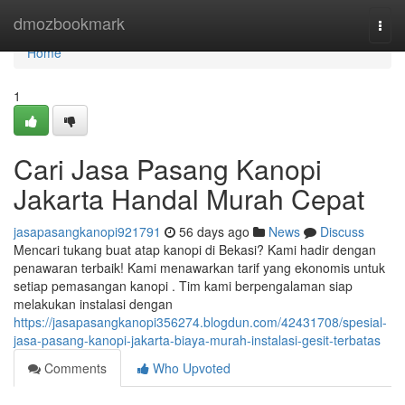
Home
dmozbookmark
Togg
navi
Home
1
Cari Jasa Pasang Kanopi
Jakarta Handal Murah Cepat
jasapasangkanopi921791
56 days ago
News
Discuss
Mencari tukang buat atap kanopi di Bekasi? Kami hadir dengan
penawaran terbaik! Kami menawarkan tarif yang ekonomis untuk
setiap pemasangan kanopi . Tim kami berpengalaman siap
melakukan instalasi dengan
https://jasapasangkanopi356274.blogdun.com/42431708/spesial-
jasa-pasang-kanopi-jakarta-biaya-murah-instalasi-gesit-terbatas
Comments
Who Upvoted