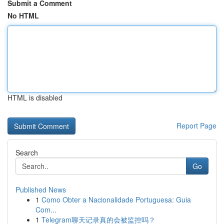
Submit a Comment
No HTML
HTML is disabled
Report Page
Search
Go
Published News
1
Como Obter a Nacionalidade Portuguesa: Guia
Com...
1
Telegram聊天记录真的会被监控吗？