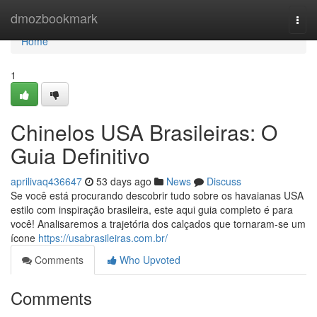
Home
dmozbookmark
Togg
navi
Home
1
Chinelos USA Brasileiras: O
Guia Definitivo
aprilivaq436647
53 days ago
News
Discuss
Se você está procurando descobrir tudo sobre os havaianas USA
estilo com inspiração brasileira, este aqui guia completo é para
você! Analisaremos a trajetória dos calçados que tornaram-se um
ícone
https://usabrasileiras.com.br/
Comments
Who Upvoted
Comments