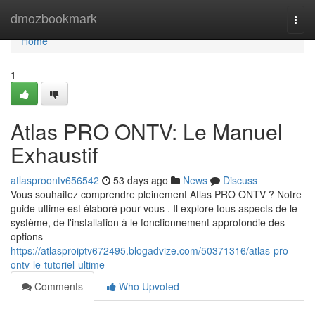
Home
dmozbookmark
Togg
navi
Home
1
Atlas PRO ONTV: Le Manuel
Exhaustif
atlasproontv656542
53 days ago
News
Discuss
Vous souhaitez comprendre pleinement Atlas PRO ONTV ? Notre
guide ultime est élaboré pour vous . Il explore tous aspects de le
système, de l'installation à le fonctionnement approfondie des
options
https://atlasproiptv672495.blogadvize.com/50371316/atlas-pro-
ontv-le-tutoriel-ultime
Comments
Who Upvoted