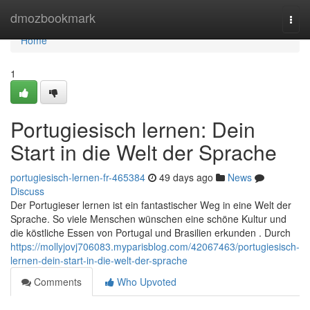
Home
dmozbookmark
Togg
navi
Home
1
Portugiesisch lernen: Dein
Start in die Welt der Sprache
portugiesisch-lernen-fr-465384
49 days ago
News
Discuss
Der Portugieser lernen ist ein fantastischer Weg in eine Welt der
Sprache. So viele Menschen wünschen eine schöne Kultur und
die köstliche Essen von Portugal und Brasilien erkunden . Durch
https://mollyjovj706083.myparisblog.com/42067463/portugiesisch-
lernen-dein-start-in-die-welt-der-sprache
Comments
Who Upvoted