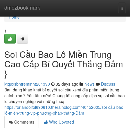
Home
dmozbookmark
Togg
navi
Home
1
Soi Cầu Bao Lô Miền Trung
Cao Cấp Bí Quyết Thắng Đảm
}
ktquxsbntreminht204390
32 days ago
News
Discuss
Bạn đang khao khát bí quyết soi cầu xsmt địa phận miền trung
chính xác ? Yên tâm nữa! Chúng tôi cung cấp dịch vụ soi cầu bao
lô chuyên nghiệp với những thuật
https://orlandoifol690610.therainblog.com/40452005/soi-cầu-bao-
lô-miền-trung-vip-phương-pháp-thắng-Đảm
Comments
Who Upvoted