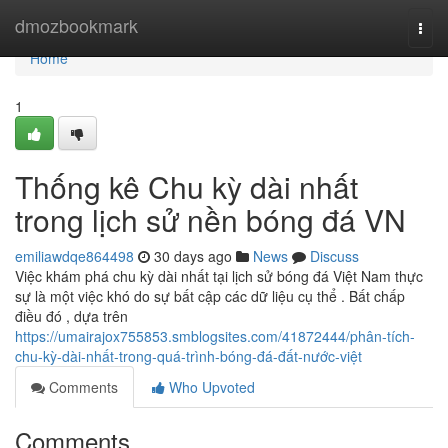
Home
dmozbookmark
Togg
navi
Home
1
Thống kê Chu kỳ dài nhất
trong lịch sử nền bóng đá VN
emiliawdqe864498
30 days ago
News
Discuss
Việc khám phá chu kỳ dài nhất tại lịch sử bóng đá Việt Nam thực
sự là một việc khó do sự bất cập các dữ liệu cụ thể . Bất chấp
điều đó , dựa trên
https://umairajox755853.smblogsites.com/41872444/phân-tích-
chu-kỳ-dài-nhất-trong-quá-trình-bóng-đá-đất-nước-việt
Comments
Who Upvoted
Comments