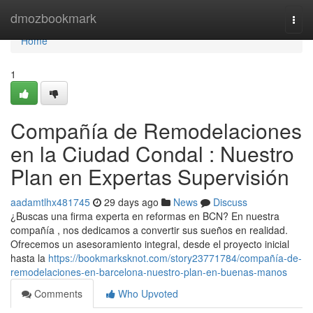
Home
dmozbookmark
Togg
navi
Home
1
Compañía de Remodelaciones
en la Ciudad Condal : Nuestro
Plan en Expertas Supervisión
aadamtlhx481745
29 days ago
News
Discuss
¿Buscas una firma experta en reformas en BCN? En nuestra
compañía , nos dedicamos a convertir sus sueños en realidad.
Ofrecemos un asesoramiento integral, desde el proyecto inicial
hasta la
https://bookmarksknot.com/story23771784/compañía-de-
remodelaciones-en-barcelona-nuestro-plan-en-buenas-manos
Comments
Who Upvoted